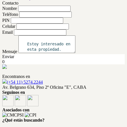
Contacto
Nombre
Teléfono
PIN
Celular
Email
Mensaje
Enviar
0
Encontranos en
(+54 11) 5274.2244
Av. Belgrano 634, Piso 2º Oficina "E", CABA
Seguinos en
Asociados con
¿Qué estás buscando?