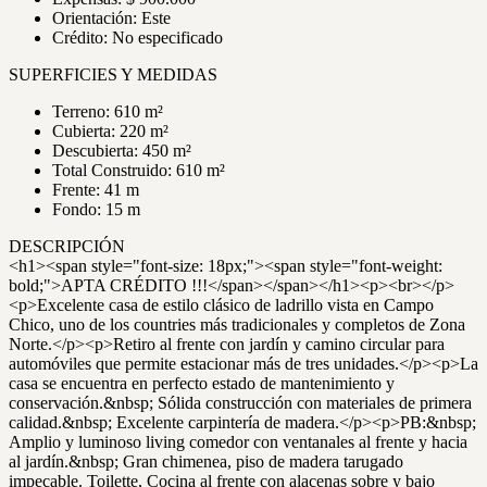
Orientación: Este
Crédito: No especificado
SUPERFICIES Y MEDIDAS
Terreno: 610 m²
Cubierta: 220 m²
Descubierta: 450 m²
Total Construido: 610 m²
Frente: 41 m
Fondo: 15 m
DESCRIPCIÓN
<h1><span style="font-size: 18px;"><span style="font-weight:
bold;">APTA CRÉDITO !!!</span></span></h1><p><br></p>
<p>Excelente casa de estilo clásico de ladrillo vista en Campo
Chico, uno de los countries más tradicionales y completos de Zona
Norte.</p><p>Retiro al frente con jardín y camino circular para
automóviles que permite estacionar más de tres unidades.</p><p>La
casa se encuentra en perfecto estado de mantenimiento y
conservación.&nbsp; Sólida construcción con materiales de primera
calidad.&nbsp; Excelente carpintería de madera.</p><p>PB:&nbsp;
Amplio y luminoso living comedor con ventanales al frente y hacia
al jardín.&nbsp; Gran chimenea, piso de madera tarugado
impecable. Toilette, Cocina al frente con alacenas sobre y bajo