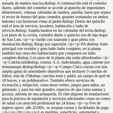
mesada de madera maciza.&nbsp; A continuación está el comedor
diario, saliendo del comedor se accede al quincho de importantes
dimensiones, vistosas cabriadas de madera, parrilla, barra que separa
el sector de humos del gran comedor, grandes ventanales en ambos
laterales con hermosas vistas al jardín.&nbsp; Detrás del quincho
está el área de servicio, lavadero, habitación y baño de
servicio.&nbsp; Amplia baulera en las cabriadas del techo.&nbsp;
Los pisos de la cocina, comedor diario y quincho son de laja negra
de San Luis.</p><p>Jardín con solaruim y gran pileta con
iluminación.&nbsp; Riego por aspersión.</p><p>PA:&nbsp; Suite
principal con vestidor y gran baño baño completo, en la planta
también hay otras dos habitaciones que comparten un baño
completo.&nbsp; Los pisos de la planta alta están alfombrados.</p>
<p>Calefacción&nbsp; central, A.A. individuales, agua caliente por
termotanque.&nbsp;&nbsp;</p><p>Campo Chico cuenta con una
amplia gama de amenidades deportivas que incluyen 3 canchas de
fútbol, más de 25&nbsp; canchas tenis y pádel, un campo de golf de
18 hoyos, y un polideportivo. También ofrece servicios de
recreación y relajación, como áreas verdes, juegos para niños, un
gimnasio, y para los más grandes, espacios de spa como saunas y
jacuzzi, además de una peluquería. El club dispone de instalaciones
para la práctica de equitación y servicios adicionales como un centro
de salud con atención profesional las 24 horas.</p><p>Fee de
ingreso aprox. u$s 20.000.- se aceptan cuotas y facilidades de pago.
</p><p><br></p><p>Las medidas, superficies, antigüedad y