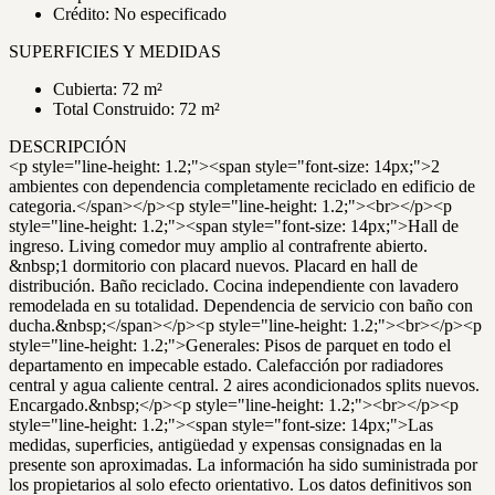
Crédito: No especificado
SUPERFICIES Y MEDIDAS
Cubierta: 72 m²
Total Construido: 72 m²
DESCRIPCIÓN
<p style="line-height: 1.2;"><span style="font-size: 14px;">2
ambientes con dependencia completamente reciclado en edificio de
categoria.</span></p><p style="line-height: 1.2;"><br></p><p
style="line-height: 1.2;"><span style="font-size: 14px;">Hall de
ingreso. Living comedor muy amplio al contrafrente abierto.
&nbsp;1 dormitorio con placard nuevos. Placard en hall de
distribución. Baño reciclado. Cocina independiente con lavadero
remodelada en su totalidad. Dependencia de servicio con baño con
ducha.&nbsp;</span></p><p style="line-height: 1.2;"><br></p><p
style="line-height: 1.2;">Generales: Pisos de parquet en todo el
departamento en impecable estado. Calefacción por radiadores
central y agua caliente central. 2 aires acondicionados splits nuevos.
Encargado.&nbsp;</p><p style="line-height: 1.2;"><br></p><p
style="line-height: 1.2;"><span style="font-size: 14px;">Las
medidas, superficies, antigüedad y expensas consignadas en la
presente son aproximadas. La información ha sido suministrada por
los propietarios al solo efecto orientativo. Los datos definitivos son